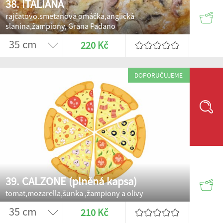
38. ITALIANA
rajčatovo.smetanová omáčka,anglická
slanina,žampiony, Grana Padano
220 Kč
DOPORUČUJEME
39. CALZONE (plněná kapsa)
tomat,mozarella,šunka ,žampiony a olivy
210 Kč