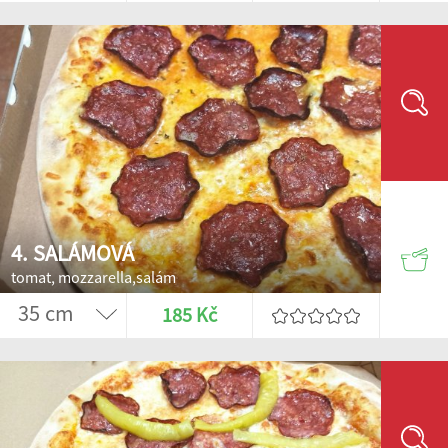
4. SALÁMOVÁ
tomat, mozzarella,salám
185 Kč