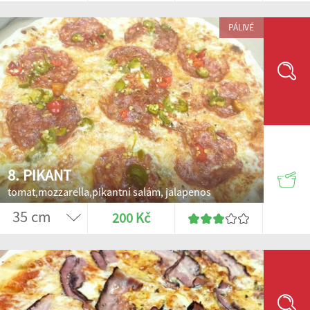
PÁLIVÉ
8. PIKANT
tomat,mozzarella,pikantní salám, jalapenos
200 Kč