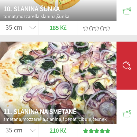
10. SLANINA ŠUNKA
tomat,mozzarella,slanina,šunka
185 Kč
11. SLANINA NA SMETANĚ
smetana,mozzarella,slanina,špenát, cibule,česnek
210 Kč