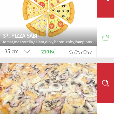
37. PIZZA SABI
tomat,mozzarella,salám,olivy,beraní rohy,žampiony
210 Kč