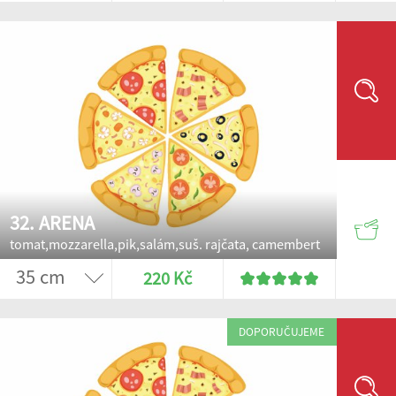
32. ARENA
tomat,mozzarella,pik,salám,suš. rajčata, camembert
220 Kč
DOPORUČUJEME