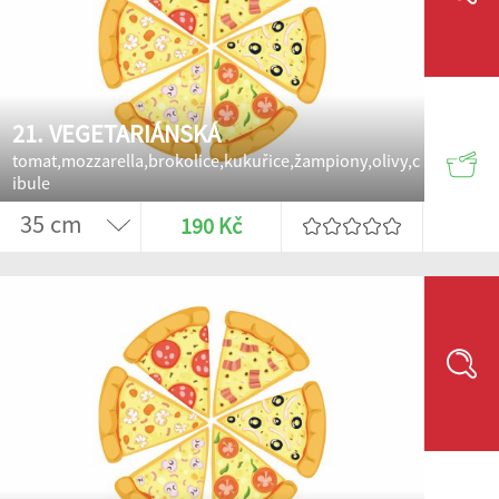
21. VEGETARIÁNSKÁ
tomat,mozzarella,brokolice,kukuřice,žampiony,olivy,c
ibule
190 Kč