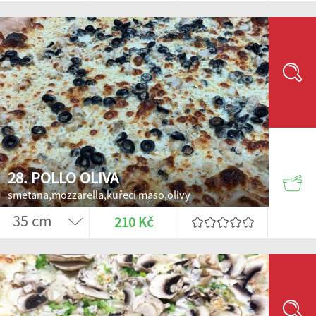
28. POLLO OLIVA
smetana,mozzarella,kuřecí maso,olivy
210 Kč