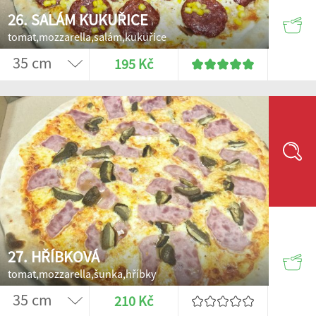
26. SALÁM KUKUŘICE
tomat,mozzarella,salám,kukuřice
195 Kč
27. HŘÍBKOVÁ
tomat,mozzarella,šunka,hříbky
210 Kč