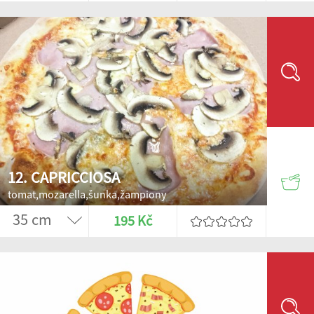
12. CAPRICCIOSA
tomat,mozarella,šunka,žampiony
195 Kč