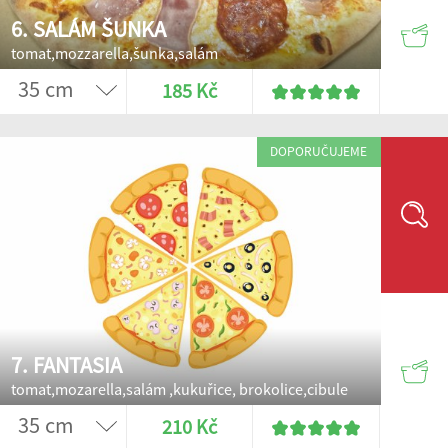
6. SALÁM ŠUNKA
tomat,mozzarella,šunka,salám
185 Kč
DOPORUČUJEME
7. FANTASIA
tomat,mozarella,salám ,kukuřice, brokolice,cibule
210 Kč