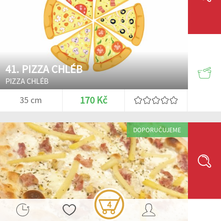
41. PIZZA CHLÉB
PIZZA CHLÉB
170 Kč
35 cm
DOPORUČUJEME
4