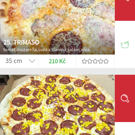
25. TRIMASO
tomat,mozarella,šunka,slanina,salám,niva
210 Kč