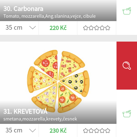
30. Carbonara
Tomato, mozzarella,Ang.slanina,vejce, cibule
220 Kč
31. KREVETOVÁ
smetana,mozzarella,krevety,česnek
230 Kč