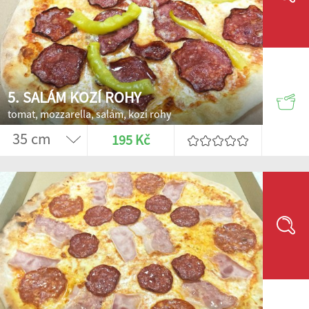
5. SALÁM KOZÍ ROHY
tomat, mozzarella, salám, kozí rohy
195 Kč