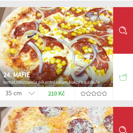
24. MAFIE
tomat,mozzarela,pikantní salám,kukuřice,cibule
210 Kč