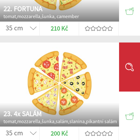
22. FORTUNA
tomat,mozzarella,šunka, camember
210 Kč
23. 4x SALÁM
tomat,mozzarella,šunka,salám,slanina,pikantní salám
200 Kč