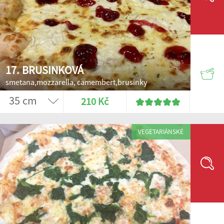
17. BRUSINKOVÁ
smetana,mozzarella, camembert,brusinky
210 Kč
VEGETARIÁNSKÉ