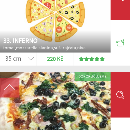
33. INFERNO
tomat,mozzarella,slanina,suš. rajčata,niva
220 Kč
DOPORUČUJEME