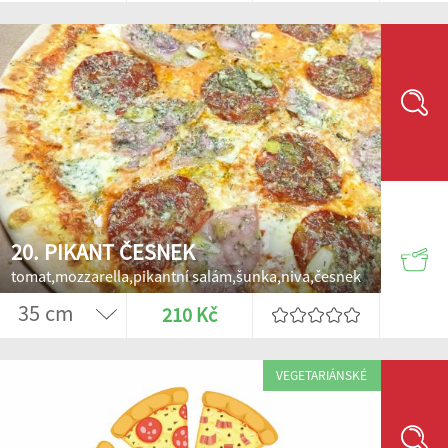
20. PIKANT ČESNEK
tomat,mozzarella,pikantní salám,šunka,niva,česnek
210 Kč
VEGETARIÁNSKÉ