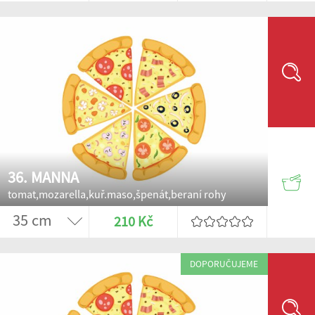
36. MANNA
tomat,mozarella,kuř.maso,špenát,beraní rohy
210 Kč
DOPORUČUJEME