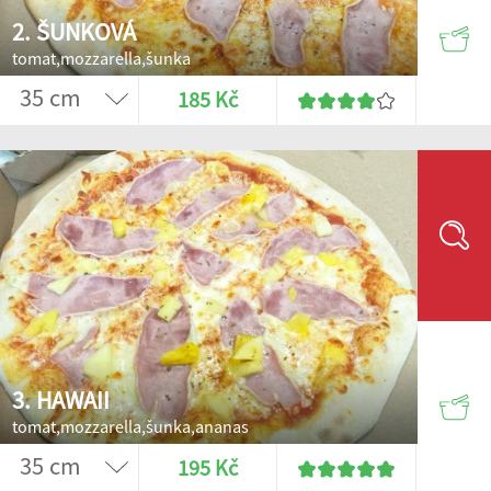
2. ŠUNKOVÁ
tomat,mozzarella,šunka
185 Kč
3. HAWAII
tomat,mozzarella,šunka,ananas
195 Kč