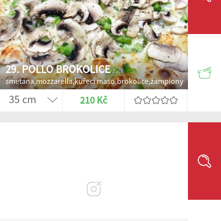
29. POLLO BROKOLICE
smetana,mozzarella,kuřecí maso,brokolice,žampiony
210 Kč