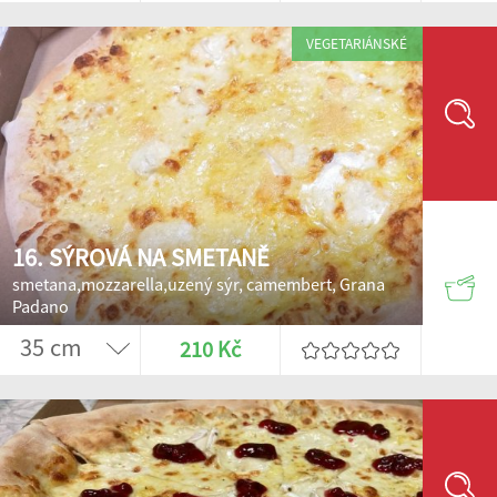
VEGETARIÁNSKÉ
16. SÝROVÁ NA SMETANĚ
smetana,mozzarella,uzený sýr, camembert, Grana
Padano
210 Kč