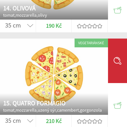
14. OLIVOVÁ
tomat,mozzarella,olivy
190 Kč
VEGETARIÁNSKÉ
15. QUATRO FORMAGIO
tomat,mozzarella,uzený sýr,camembert,gorgonzola
210 Kč