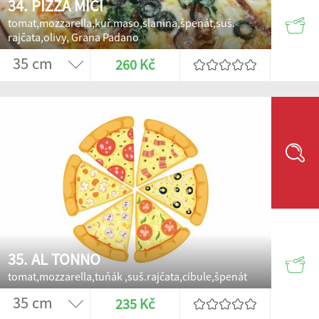
34. PIZZA MICI
tomat,mozzarella,kuř.maso,slanina,špenát,suš.
rajčata,olivy, Grana Padano
260 Kč
35. AL TONNO
tomat,mozzarella,tuňák ,suš.rajčata,cibule,špenát
235 Kč